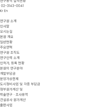
연구용역 실적현황
02-3143-0041
Kr
En
연구원 소개
인사말
오시는길
본원 개요
일반현황
주요연혁
연구원 조직도
연구인력 소개
인허가, 등록 현황
본원의 연구분야
개발부담금
분양가상한제
도시정비사업 및 각종 부담금
정부원가계산 및
학술연구ㆍ조사용역
건설공사 원가계산
출판사업