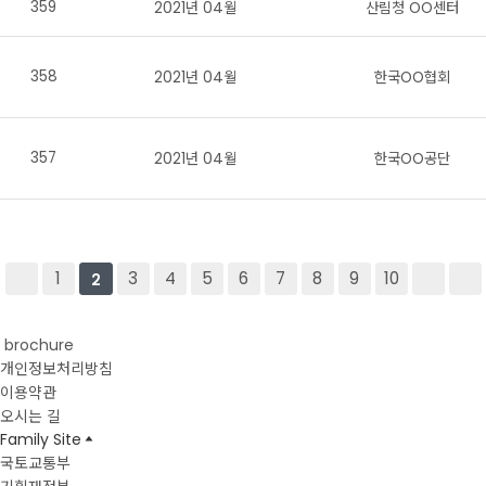
359
2021년 04월
산림청 OO센터
358
2021년 04월
한국OO협회
357
2021년 04월
한국OO공단
1
3
4
5
6
7
8
9
10
2
brochure
개인정보처리방침
이용약관
오시는 길
Family Site
국토교통부