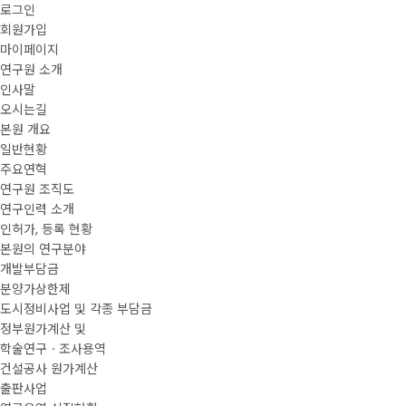
로그인
회원가입
마이페이지
연구원 소개
인사말
오시는길
본원 개요
일반현황
주요연혁
연구원 조직도
연구인력 소개
인허가, 등록 현황
본원의 연구분야
개발부담금
분양가상한제
도시정비사업 및 각종 부담금
정부원가계산 및
학술연구ㆍ조사용역
건설공사 원가계산
출판사업