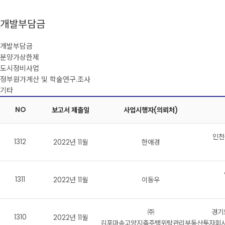
개발부담금
개발부담금
분양가상한제
도시정비사업
정부원가계산 및 학술연구.조사
기타
NO
보고서 제출일
사업시행자(의뢰처)
인천
1312
2022년 11월
한애경
1311
2022년 11월
이동우
㈜
경기
1310
2022년 11월
김포마송고양지축주택위탁관리부동산투자회