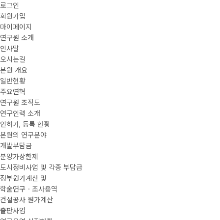
로그인
회원가입
마이페이지
연구원 소개
인사말
오시는길
본원 개요
일반현황
주요연혁
연구원 조직도
연구인력 소개
인허가, 등록 현황
본원의 연구분야
개발부담금
분양가상한제
도시정비사업 및 각종 부담금
정부원가계산 및
학술연구ㆍ조사용역
건설공사 원가계산
출판사업