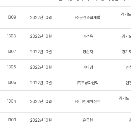
경기도
1309
2022년 10월
㈜윤건종합개발
1308
2022년 10월
이선옥
경기도
1307
2022년 10월
정순자
경기도
1306
2022년 10월
이미경
인
1305
2022년 10월
㈜무궁화신탁
인
경기도 
1304
2022년 10월
㈜디엔케이산업
1303
2022년 10월
유국현