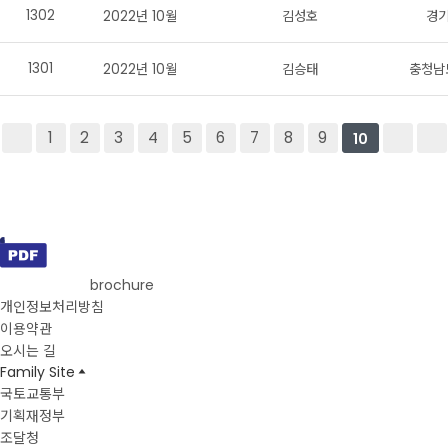
1302
2022년 10월
김성호
경기
1301
2022년 10월
김승태
충청남도
1
2
3
4
5
6
7
8
9
10
brochure
개인정보처리방침
이용약관
오시는 길
Family Site
국토교통부
기획재정부
조달청