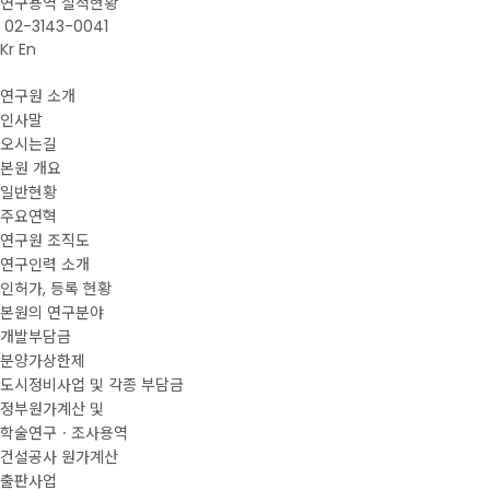
연구용역 실적현황
02-3143-0041
Kr
En
연구원 소개
인사말
오시는길
본원 개요
일반현황
주요연혁
연구원 조직도
연구인력 소개
인허가, 등록 현황
본원의 연구분야
개발부담금
분양가상한제
도시정비사업 및 각종 부담금
정부원가계산 및
학술연구ㆍ조사용역
건설공사 원가계산
출판사업