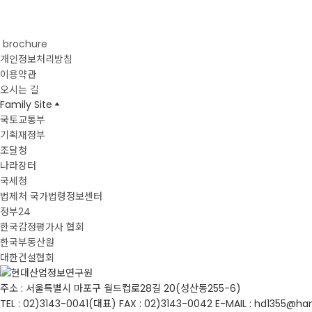
brochure
개인정보처리방침
이용약관
오시는 길
Family Site
국토교통부
기획재정부
조달청
나라장터
국세청
법제처 국가법령정보센터
정부24
한국감정평가사 협회
한국부동산원
대한건설협회
주소 : 서울특별시 마포구 월드컵로28길 20(성산동255-6)
TEL : 02)3143-0041(대표)
FAX : 02)3143-0042
E-MAIL : hd1355@ha