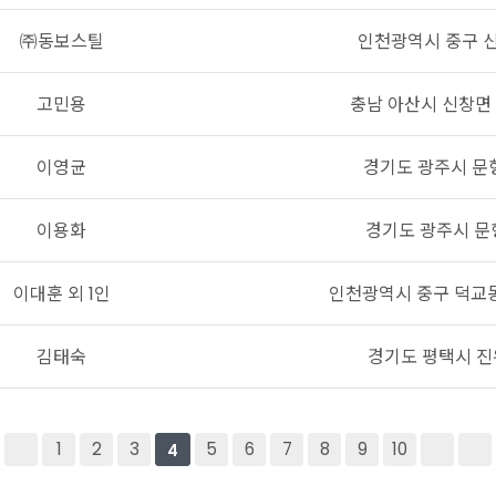
㈜동보스틸
인천광역시 중구 신
고민용
충남 아산시 신창면 
이영균
경기도 광주시 문형
이용화
경기도 광주시 문
이대훈 외 1인
인천광역시 중구 덕교동
김태숙
경기도 평택시 진
1
2
3
5
6
7
8
9
10
4